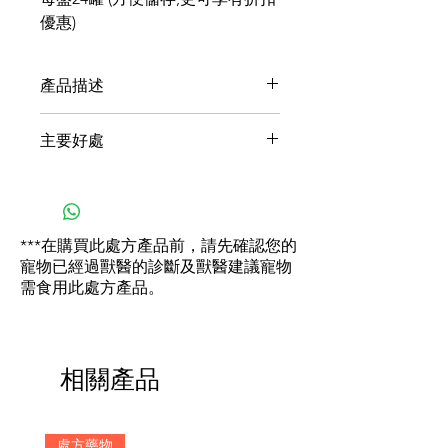
優惠)
產品描述
希爾思的營養師及獸醫已研發出專
主要好處
屬的臨床營養配方，幫助貓隻控制
各種食物過敏徵狀，同時減低貓隻
配方以希爾思Hydrolyzed
對食物產生不良反應的機會。
Protein System™水解蛋白系統
精心調配，極易消化的蛋白
***在購買此處方產品前，請先確認您的
質，有效將食物過敏徵狀的形
寵物已經過獸醫的診斷及獸醫建議寵物
成減至最低
需食用此處方產品。
配方不含完整動物蛋白，避免
常見的食物過敏原
蘊含極易消化的碳水化合物及
脂肪，有助減輕腸胃功能負擔
相關產品
加入更多奧米加3和6脂肪酸，
促進皮毛健康
添加抗氧化劑，有助維持健康
處方藥物