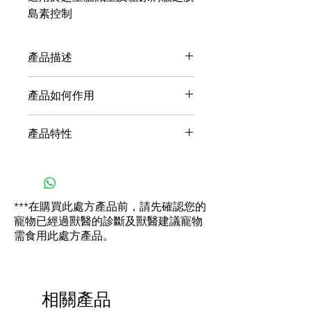
島素控制
產品描述
57%的貓咪皆有過重的問題1，即
產品如何作用
使是稍微多餘的體重，都可能影響
寵物的生活品質及家庭關係；因為
醫療濃度的左旋肉酸素
產品特性
多餘的體重可能會減少遊戲時間、
高蛋白低碳水化合物
衝擊活動力、或影響您愛貓的終生
富含精氨酸和牛磺酸
臨床實證能減少體脂肪
整體健康。體重增加的因素包括年
經臨床實證的抗氧化配方
幫助維持精實肌肉量
齡、缺乏運動和過度餵食。幫助貓
支持健康的免疫系統
咪達到其適當體重除了經常的運動
***在購買此處方產品前，請先確認您的
外，選擇正確的食物也扮演著非常
寵物已經過獸醫的診斷及獸醫建議寵物
重要的角色。
需食用此處方產品。
希爾思TM的營養專家及獸醫師們
特別研發經臨床實證的營養配方以
幫助管理您愛貓的血糖及體重。
相關產品
1 2014年預防寵物肥胖研究