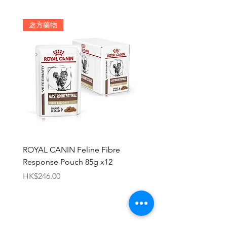
處方藥物
ROYAL CANIN Feline Fibre
HILL'S Canine c/d Chic 
Response Pouch 85g x12
Stew 12.5oz x 12
價格
價格
HK$246.00
HK$696.00