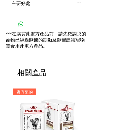
主要好處
研發臨床營養配方，以幫助維護您
的愛貓牙齒清潔及控制牙菌斑上的
降低口中牙菌斑附著的細菌
細菌滋生。
量，以促進全身健康
臨床證實可降低牙菌斑、牙著
***在購買此處方產品前，請先確認您的
色及牙結石的蓄積
寵物已經過獸醫的診斷及獸醫建議寵物
減少口氣不佳的問題
需食用此處方產品。
添加抗氧化劑含量來控制細胞
氧化並促進免疫系統 的健康
榮獲獸醫口腔保健委員會
（VOHC）標章認證，有助於
相關產品
減少牙菌斑及牙結石的堆積
處方藥物