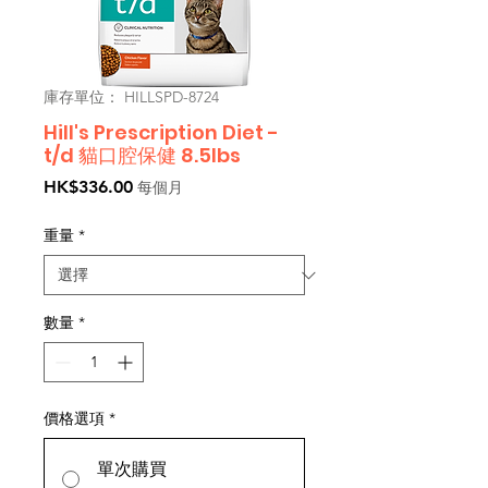
庫存單位： HILLSPD-8724
Hill's Prescription Diet -
t/d 貓口腔保健 8.5lbs
價
HK$336.00
每個月
格
重量
*
數量
*
價格選項
*
單次購買