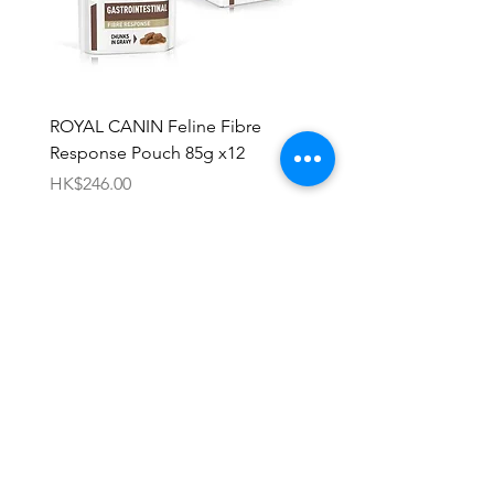
ROYAL CANIN Feline Fibre
HILL'S Canine c/d Chic 
Response Pouch 85g x12
Stew 12.5oz x 12
價格
價格
HK$246.00
HK$696.00