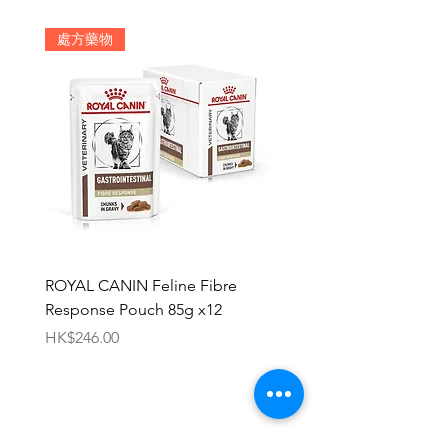
尿量增加 - 尿量增加能降低尿
液中草鈣酸和鳥糞石結晶的飽
處方藥物
和度，有助減低小型犬患
ROYAL CANIN Feline Fibre
HILL'S Canine c/d Chic 
Response Pouch 85g x12
Stew 12.5oz x 12
價格
價格
HK$246.00
HK$696.00