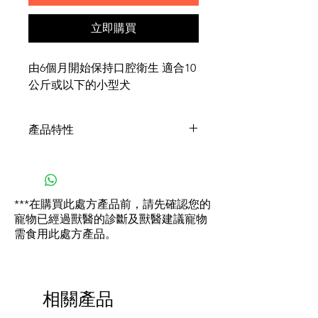
立即購買
由6個月開始保持口腔衛生 適合10
公斤或以下的小型犬
產品特性
磨擦作用 - 夥粒的大小、質地
和外形在咀嚼時能對牙菌膜和
牙石起溫和的磨擦作用
***在購買此處方產品前，請先確認您的
控制牙石齒積聚 - 多磷酸與唾
寵物已經過獸醫的診斷及獸醫建議寵物
液中的鈣結合，使它不能形成
需食用此處方產品。
牙石
皮膚屏障 - 增加合成物 (尼古丁
酸、泛酸、膽素、肌酸，組氨
酸) 的份量能減少水份經皮膚流
相關產品
失，加強皮膚的屏障作用