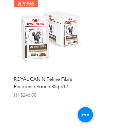
耐受性。 *L.I.P.：極易消化的蛋白
處方藥物
質。
健康成長
合適的蛋白質、維他命和礦物質含
量，包括維他命D和鈣。高能量滿
足迅速成長需求。
L.I.P.
Royal Canin嚴選消化率達九成以
上的蛋白質。
ROYAL CANIN Feline Fibre
HILL'S Canine c/d Chic 
Response Pouch 85g x12
Stew 12.5oz x 12
價格
價格
HK$246.00
HK$696.00