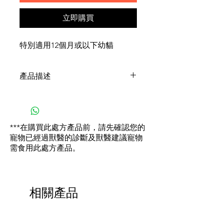
立即購買
特別適用12個月或以下幼貓
產品描述
支持免疫系統
生長期是幼貓生命中的重要階段，
在此階段幼貓將逐步經歷重大變
***在購買此處方產品前，請先確認您的
化，探索周圍環境，發掘新鮮事
寵物已經過獸醫的診斷及獸醫建議寵物
物，此時免疫系統也逐漸發育。幼
需食用此處方產品。
貓配方糧特別添加含維生素E的專
利抗氧化複合物，支持幼貓第二成
長階段自身抵抗力。
消化系統健康
相關產品
含極易消化的蛋白質L.I.P.*及益生
元（果寡糖FOS），增強消化系統